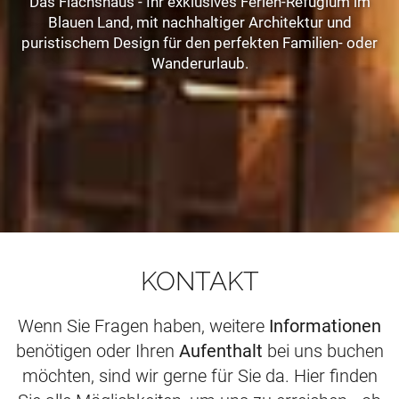
Das Flachshaus - Ihr exklusives Ferien-Refugium im
Blauen Land, mit nachhaltiger Architektur und
puristischem Design für den perfekten Familien- oder
Wanderurlaub.
KONTAKT
Wenn Sie Fragen haben, weitere
Informationen
benötigen oder Ihren
Aufenthalt
bei uns buchen
möchten, sind wir gerne für Sie da. Hier finden